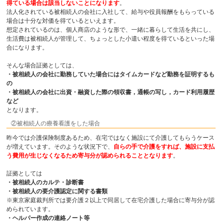
得ている場合は該当しないことになります
。
法人化されている被相続人の会社に入社して、給与や役員報酬をもらっている
場合は十分な対価を得ているといえます。
想定されているのは、個人商店のような形で、一緒に暮らして生活を共にし、
生活費は被相続人が管理して、ちょっとした小遣い程度を得ているといった場
合になります。
そんな場合証拠としては、
・被相続人の会社に勤務していた場合にはタイムカードなど勤務を証明するも
の
・被相続人の会社に出資・融資した際の領収書，通帳の写し，カード利用履歴
など
となります。
②被相続人の療養看護をした場合
昨今では介護保険制度あるため、在宅ではなく施設にて介護してもらうケース
が増えています。そのような状況下で、
自らの手で介護をすれば、施設に支払
う費用が生じなくなるため寄与分が認められることとなります
。
証拠としては
・被相続人のカルテ・診断書
・被相続人の要介護認定に関する書類
※東京家庭裁判所では要介護２以上で同居して在宅介護した場合に寄与分が認
められています。
・ヘルパー作成の連絡ノート等