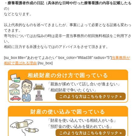
・療養看護者作成の日記（具体的な日時や行った療養看護の内容を記載したも
の）
などとなります。
以上代表的なものを述べてきましたが、事案によって必要となる証拠も変わっ
てきます。
寄与分についてはお悩みの時は是非一度当事務所の初回無料相談をご利用下さ
い。
相続に注力する弁護士ならではのアドバイスをさせて頂きます。
[su_box title=”あわせてよみたい” box_color=”#fdad38″ radius=”5″]
当事務所が
相続で選ばれる理由
[/su_box]
相続財産の分け方で困っている
「親族が揉めていて話し合いが進まない」
「相続財産で争いたくない」
このような方はこちらをクリック »
財産の使い込みで困っている
「財産を使い込んでいる相続人がいる」
「預貯金の使い込みを疑われている」
このような方はこちらをクリック »