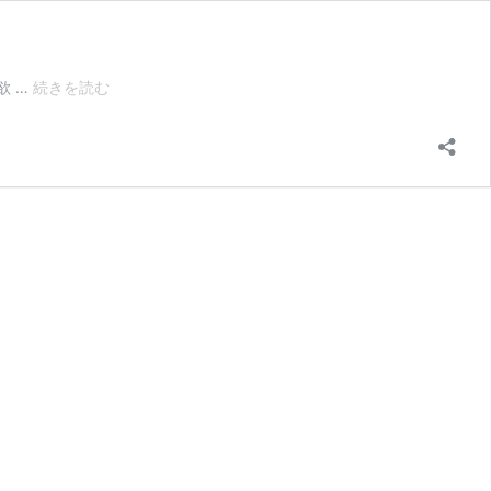
銀
欲 …
続きを読む
行
預
金
の
相
続
手
続